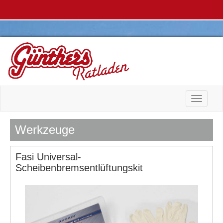
Toggle n
Werkzeuge
Fasi Universal-
Scheibenbremsentlüftungskit