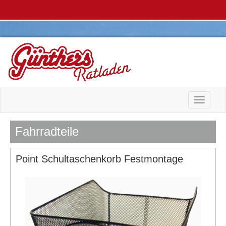
Toggle n
Fahrradteile
Point Schultaschenkorb Festmontage