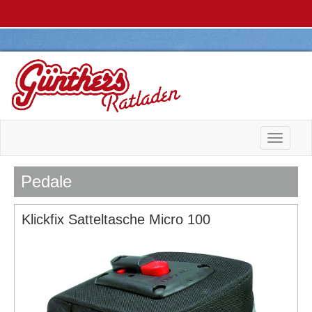
Toggle n
Pedale
Klickfix Satteltasche Micro 100