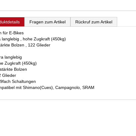
duktdetails
Fragen zum Artikel
Rückruf zum Artikel
h für E-Bikes
a langlebig , hohe Zugkraft (450kg)
tärkte Bolzen , 122 Glieder
ra langlebig
he Zugkraft (450kg)
rstärkte Bolzen
2 Glieder
r 9fach Schaltungen
mpatibel mit Shimano(Cues), Campagnolo, SRAM