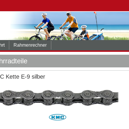
hrt
Rahmenrechner
hrradteile
 Kette E-9 silber