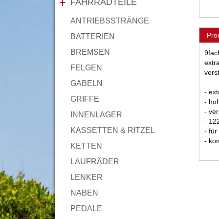
FAHRRADTEILE
ANTRIEBSSTRÄNGE
Pro
BATTERIEN
BREMSEN
9fac
extr
FELGEN
vers
GABELN
- ext
GRIFFE
- ho
- ve
INNENLAGER
- 12
KASSETTEN & RITZEL
- fü
- ko
KETTEN
LAUFRÄDER
LENKER
NABEN
PEDALE