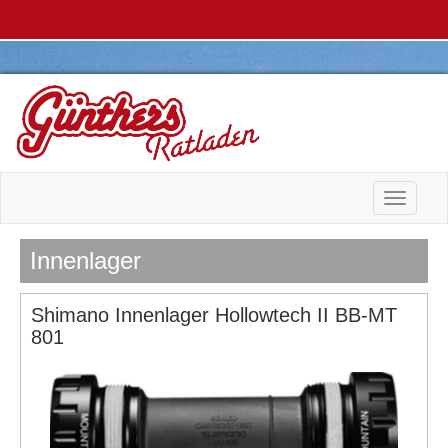
Toggle n
Innenlager
Shimano Innenlager Hollowtech II BB-MT
801