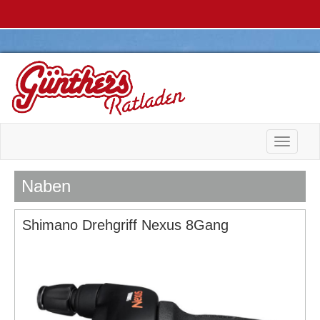
Toggle n
Naben
Shimano Drehgriff Nexus 8Gang