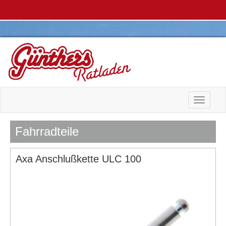
Toggle n
Fahrradteile
Axa Anschlußkette ULC 100