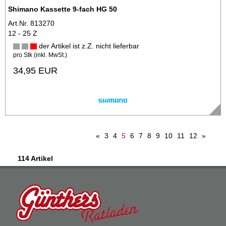
Shimano Kassette 9-fach HG 50
Art.Nr. 813270
12 - 25 Z
der Artikel ist z.Z. nicht lieferbar
pro Stk (inkl. MwSt.)
34,95 EUR
«
3
4
5
6
7
8
9
10
11
12
»
114 Artikel