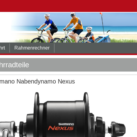
hrt
Rahmenrechner
hrradteile
imano Nabendynamo Nexus