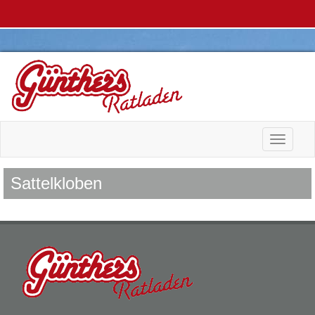
Toggle n
Sattelkloben